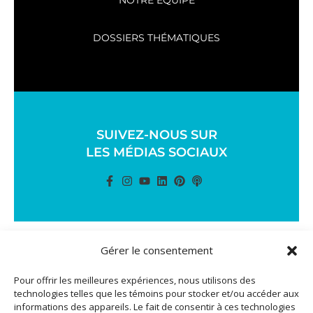
NOTRE ÉQUIPE
DOSSIERS THÉMATIQUES
SUIVEZ-NOUS SUR
LES MÉDIAS SOCIAUX
Gérer le consentement
TOUS DROITS RÉSERVÉS © 2024 ACTION RÉUSSITE DESIGN +
Pour offrir les meilleures expériences, nous utilisons des
PROGRAMMATION :
AGENCE MARINADE
technologies telles que les témoins pour stocker et/ou accéder aux
informations des appareils. Le fait de consentir à ces technologies