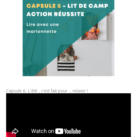
Capsule 6- L'été , c'est fait pour ... relaxer !