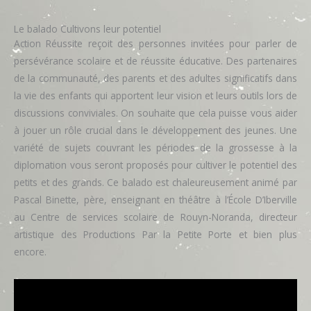
Le balado Cultivons leur potentiel
Action Réussite reçoit des personnes invitées pour parler de
persévérance scolaire et de réussite éducative. Des partenaires
de la communauté, des parents et des adultes significatifs dans
la vie des enfants qui apportent leur vision et leurs outils lors de
discussions conviviales. On souhaite que cela puisse vous aider
à jouer un rôle crucial dans le développement des jeunes. Une
variété de sujets couvrant les périodes de la grossesse à la
diplomation vous seront proposés pour cultiver le potentiel des
petits et des grands. Ce balado est chaleureusement animé par
Pascal Binette, père, enseignant en théâtre à l’École D’Iberville
au Centre de services scolaire de Rouyn-Noranda, directeur
artistique des Productions Par la Petite Porte et bien plus
encore.