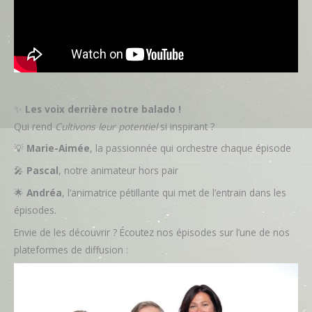
✨
Les voix derrière notre balado !
Qui rend
Cultivons leur potentiel
si inspirant ?
💡
Marie-Aimée
, la passionnée qui orchestre chaque épisode
🎤
Pascal
, notre animateur hors pair
🌟
Andréa
, l’animatrice pétillante qui met de l’entrain dans les
épisodes.
Envie de les découvrir ? Écoutez nos épisodes sur l’une de nos
plateformes de diffusion :