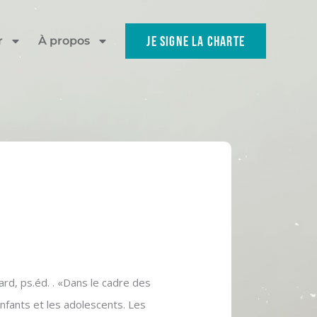
JE SIGNE LA CHARTE
r
À propos
rd, ps.éd. . «Dans le cadre des
enfants et les adolescents. Les