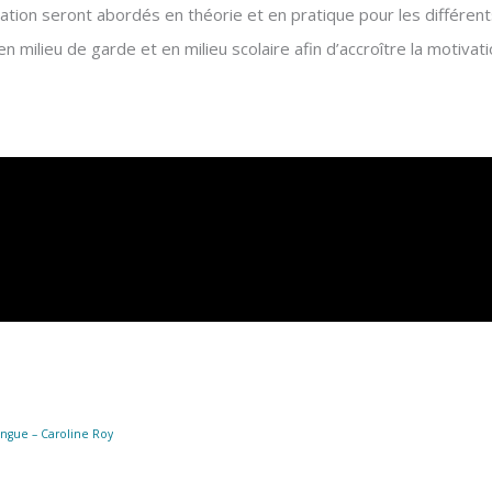
ation seront abordés en théorie et en pratique pour les différents
n milieu de garde et en milieu scolaire afin d’accroître la motivat
ingue – Caroline Roy