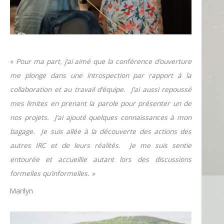
«
Pour ma part, j’ai aimé que la conférence d’ouverture
me plonge dans une introspection par rapport à la
collaboration et au travail d’équipe. J’ai aussi repoussé
mes limites en prenant la parole pour présenter un de
nos projets. J’ai ajouté quelques connaissances à mon
bagage. Je suis allée à la découverte des actions des
autres IRC et de leurs réalités. Je me suis sentie
entourée et accueillie autant lors des discussions
formelles qu’informelles. »
Marilyn