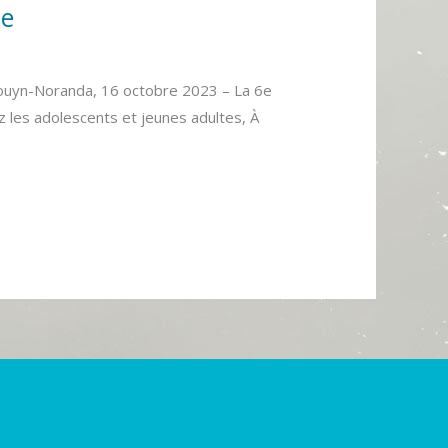
ue
-Noranda, 16 octobre 2023 – La 6e
z les adolescents et jeunes adultes, À