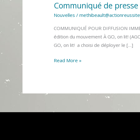
Communiqué de presse – 
Nouvelles
/
methibeault@actionreussite
COMMUNIQUÉ POUR DIFFUSION IMMÉDIA
édition du mouvement À GO, on lit! (AGO
GO, on lit! a choisi de déployer le […]
Read More »