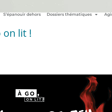
S’épanouir dehors
Dossiers thématiques
Agi
n lit !