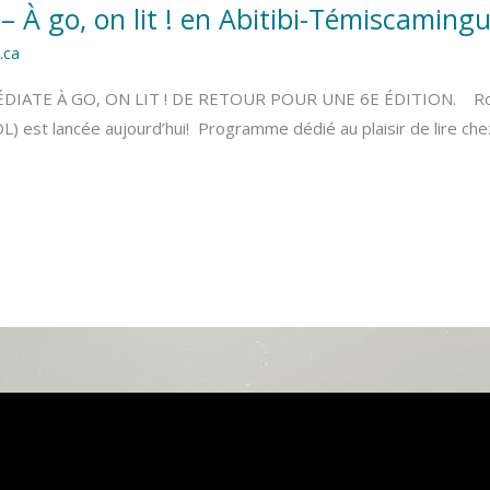
À go, on lit ! en Abitibi-Témiscaming
.ca
TE À GO, ON LIT ! DE RETOUR POUR UNE 6E ÉDITION. Rouyn
L) est lancée aujourd’hui! Programme dédié au plaisir de lire che