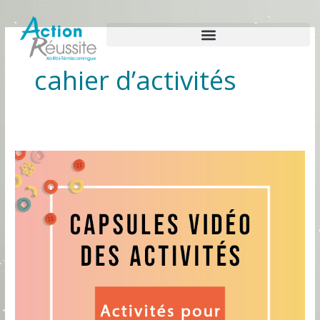
Aller
au
contenu
cahier d’activités
Capsules
vidéo
du
cahier
d’activités